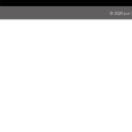
© 2020 por 