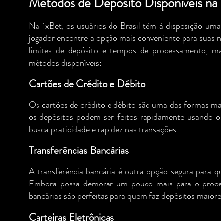
Métodos de Depósito Disponíveis na
Na 1xBet, os usuários do Brasil têm à disposição um
jogador encontre a opção mais conveniente para suas 
limites de depósito e tempos de processamento, mas
métodos disponíveis:
Cartões de Crédito e Débito
Os cartões de crédito e débito são uma das formas mais
os depósitos podem ser feitos rapidamente usando o
busca praticidade e rapidez nas transações.
Transferências Bancárias
A transferência bancária é outra opção segura para q
Embora possa demorar um pouco mais para o proce
bancárias são perfeitas para quem faz depósitos maiore
Carteiras Eletrônicas