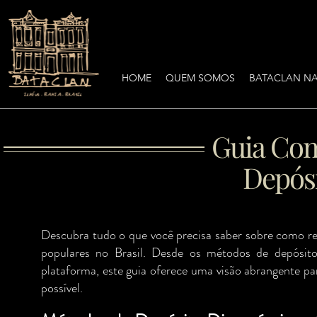
HOME
QUEM SOMOS
BATACLAN NA
Guia Com
Depósi
Descubra tudo o que você precisa saber sobre como re
populares no Brasil. Desde os métodos de depósito 
plataforma, este guia oferece uma visão abrangente p
possível.