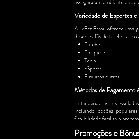
assegura um ambiente de apos
Variedade de Esportes e
A 1xBet Brasil oferece uma g
desde os fãs de futebol até os
Futebol
Basquete
Tênis
eSports
E muitos outros
Métodos de Pagamento Ad
Entendendo as necessidades
incluindo opções populares 
flexibilidade facilita o proc
Promoções e Bônus E