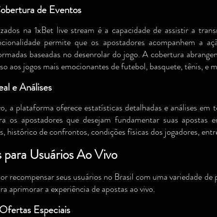
Cobertura de Eventos
zados na 1xBet live stream é a capacidade de assistir a tran
funcionalidade permite que os apostadores acompanhem a a
formadas baseadas no desenrolar do jogo. A cobertura abrangen
o aos jogos mais emocionantes de futebol, basquete, tênis, e m
al e Análises
o, a plataforma oferece estatísticas detalhadas e análises em 
ara os apostadores que desejam fundamentar suas apostas 
 histórico de confrontos, condições físicas dos jogadores, entr
para Usuários Ao Vivo
por recompensar seus usuários no Brasil com uma variedade de
a aprimorar a experiência de apostas ao vivo.
Ofertas Especiais