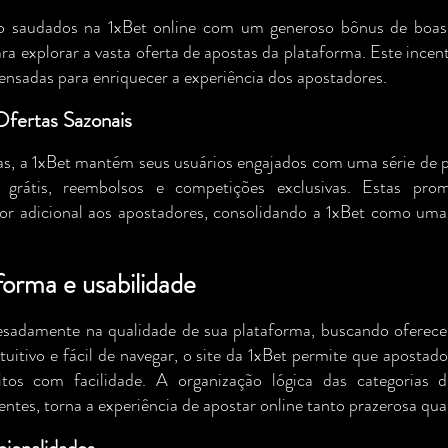
ão saudados na 1xBet online com um generoso bônus de boa
ra explorar a vasta oferta de apostas da plataforma. Este incen
nsadas para enriquecer a experiência dos apostadores.
fertas Sazonais
s, a 1xBet mantém seus usuários engajados com uma série de p
as grátis, reembolsos e competições exclusivas. Estas pr
lor adicional aos apostadores, consolidando a 1xBet como uma
forma e usabilidade
pesadamente na qualidade de sua plataforma, buscando oferece
uitivo e fácil de navegar, o site da 1xBet permite que apostad
tos com facilidade. A organização lógica das categorias 
entes, torna a experiência de apostar online tanto prazerosa qua