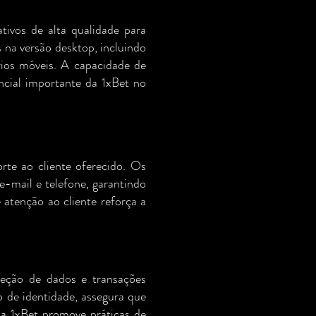
tivos de alta qualidade para
 na versão desktop, incluindo
ários móveis. A capacidade de
cial importante da 1xBet no
rte ao cliente oferecido. Os
 e-mail e telefone, garantindo
 atenção ao cliente reforça a
teção de dados e transações
o de identidade, assegura que
 a 1xBet promove práticas de