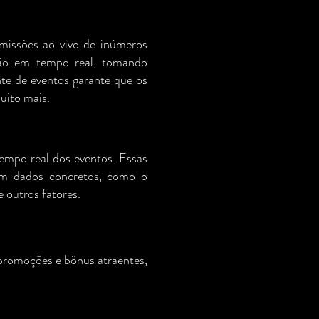
smissões ao vivo de inúmeros
ção em tempo real, tomando
te de eventos garante que os
uito mais.
tempo real dos eventos. Essas
em dados concretos, como o
e outros fatores.
 promoções e bônus atraentes,