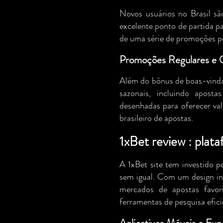
Novos usuários no Brasil s
excelente ponto de partida pa
de uma série de promoções pe
Promoções Regulares e O
Além do bônus de boas-vinda
sazonais, incluindo apost
desenhadas para oferecer va
brasileiro de apostas.
1xBet review : plata
A 1xBet site tem investido 
sem igual. Com um design int
mercados de apostas favori
ferramentas de pesquisa efici