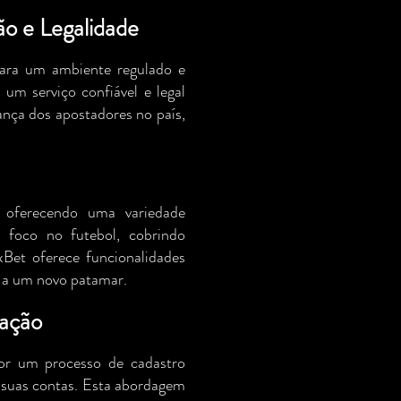
ão e Legalidade
para um ambiente regulado e
um serviço confiável e legal
ança dos apostadores no país,
, oferecendo uma variedade
 foco no futebol, cobrindo
xBet oferece funcionalidades
e a um novo patamar.
cação
por um processo de cadastro
e suas contas. Esta abordagem